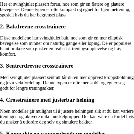
Her er svinghjulet plassert foran, noe som gir en flatere og glattere
bevegelse. Denne typen er ofte kompakt og egnet for hjemmetrening,
spesielt hvis du har begrenset plass.
2. Bakdrevne crosstrainere
Disse modellene har svinghjulet bak, noe som gir en mer elliptisk
bevegelse som minner om naturlig gange eller løping. De er populære
blant brukere som ønsker en realistisk treningsopplevelse og høy
komfort.
3. Sentrerdrevne crosstrainere
Med svinghjulet plassert sentralt får du en mer oppreist kroppsholdning
og jevn vektfordeling. Denne typen er ofte mer stabil og egner seg
godt for lengre treningsøkter.
4. Crosstrainere med justerbar helning
Noen modeller gir mulighet til å justere helningen slik at du kan variere
treningen og aktivere ulike muskelgrupper. Det kan være en fordel hvis
du ønsker å utfordre deg selv og simulere bakker.
5. Kompakte og sammenleggbare modeller