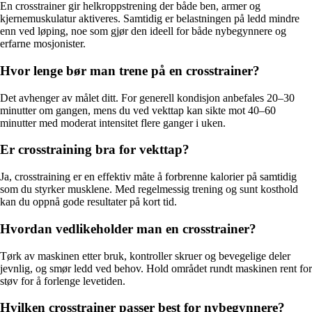
En crosstrainer gir helkroppstrening der både ben, armer og
kjernemuskulatur aktiveres. Samtidig er belastningen på ledd mindre
enn ved løping, noe som gjør den ideell for både nybegynnere og
erfarne mosjonister.
Hvor lenge bør man trene på en crosstrainer?
Det avhenger av målet ditt. For generell kondisjon anbefales 20–30
minutter om gangen, mens du ved vekttap kan sikte mot 40–60
minutter med moderat intensitet flere ganger i uken.
Er crosstraining bra for vekttap?
Ja, crosstraining er en effektiv måte å forbrenne kalorier på samtidig
som du styrker musklene. Med regelmessig trening og sunt kosthold
kan du oppnå gode resultater på kort tid.
Hvordan vedlikeholder man en crosstrainer?
Tørk av maskinen etter bruk, kontroller skruer og bevegelige deler
jevnlig, og smør ledd ved behov. Hold området rundt maskinen rent for
støv for å forlenge levetiden.
Hvilken crosstrainer passer best for nybegynnere?