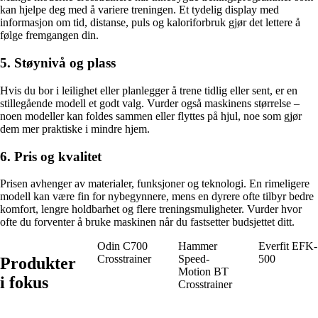
kan hjelpe deg med å variere treningen. Et tydelig display med
informasjon om tid, distanse, puls og kaloriforbruk gjør det lettere å
følge fremgangen din.
5. Støynivå og plass
Hvis du bor i leilighet eller planlegger å trene tidlig eller sent, er en
stillegående modell et godt valg. Vurder også maskinens størrelse –
noen modeller kan foldes sammen eller flyttes på hjul, noe som gjør
dem mer praktiske i mindre hjem.
6. Pris og kvalitet
Prisen avhenger av materialer, funksjoner og teknologi. En rimeligere
modell kan være fin for nybegynnere, mens en dyrere ofte tilbyr bedre
komfort, lengre holdbarhet og flere treningsmuligheter. Vurder hvor
ofte du forventer å bruke maskinen når du fastsetter budsjettet ditt.
Odin C700
Hammer
Everfit EFK-
Crosstrainer
Speed-
500
Produkter
Motion BT
i fokus
Crosstrainer