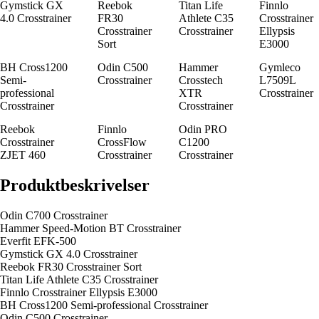
Gymstick GX
Reebok
Titan Life
Finnlo
4.0 Crosstrainer
FR30
Athlete C35
Crosstrainer
Crosstrainer
Crosstrainer
Ellypsis
Sort
E3000
BH Cross1200
Odin C500
Hammer
Gymleco
Semi-
Crosstrainer
Crosstech
L7509L
professional
XTR
Crosstrainer
Crosstrainer
Crosstrainer
Reebok
Finnlo
Odin PRO
Crosstrainer
CrossFlow
C1200
ZJET 460
Crosstrainer
Crosstrainer
Produktbeskrivelser
Odin C700 Crosstrainer
Hammer Speed-Motion BT Crosstrainer
Everfit EFK-500
Gymstick GX 4.0 Crosstrainer
Reebok FR30 Crosstrainer Sort
Titan Life Athlete C35 Crosstrainer
Finnlo Crosstrainer Ellypsis E3000
BH Cross1200 Semi-professional Crosstrainer
Odin C500 Crosstrainer