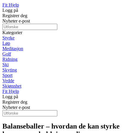
Fit Hjelp
Logg på
Registrer deg
Nyheter e-post
Kategorier
Styrke
Løp
Meditasjon
Golf
Ridning
Ski
Skyting
Sport
Vedde
Skjønnhet
Fit Hjelp
Logg på
Registrer deg
Nyheter e-post
Balanseballer – hvordan de kan styrke