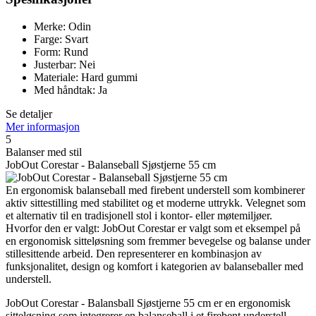
Merke: Odin
Farge: Svart
Form: Rund
Justerbar: Nei
Materiale: Hard gummi
Med håndtak: Ja
Se detaljer
Mer informasjon
5
Balanser med stil
JobOut Corestar - Balanseball Sjøstjerne 55 cm
En ergonomisk balanseball med firebent understell som kombinerer
aktiv sittestilling med stabilitet og et moderne uttrykk. Velegnet som
et alternativ til en tradisjonell stol i kontor- eller møtemiljøer.
Hvorfor den er valgt: JobOut Corestar er valgt som et eksempel på
en ergonomisk sitteløsning som fremmer bevegelse og balanse under
stillesittende arbeid. Den representerer en kombinasjon av
funksjonalitet, design og komfort i kategorien av balanseballer med
understell.
JobOut Corestar - Balansball Sjøstjerne 55 cm er en ergonomisk
sitteløsning som integrerer en balanseball i et firebent understell.