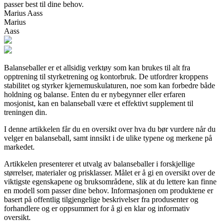
passer best til dine behov.
Marius Aass
Marius
Aass
Balanseballer er et allsidig verktøy som kan brukes til alt fra
opptrening til styrketrening og kontorbruk. De utfordrer kroppens
stabilitet og styrker kjernemuskulaturen, noe som kan forbedre både
holdning og balanse. Enten du er nybegynner eller erfaren
mosjonist, kan en balanseball være et effektivt supplement til
treningen din.
I denne artikkelen får du en oversikt over hva du bør vurdere når du
velger en balanseball, samt innsikt i de ulike typene og merkene på
markedet.
Artikkelen presenterer et utvalg av balanseballer i forskjellige
størrelser, materialer og prisklasser. Målet er å gi en oversikt over de
viktigste egenskapene og bruksområdene, slik at du lettere kan finne
en modell som passer dine behov. Informasjonen om produktene er
basert på offentlig tilgjengelige beskrivelser fra produsenter og
forhandlere og er oppsummert for å gi en klar og informativ
oversikt.