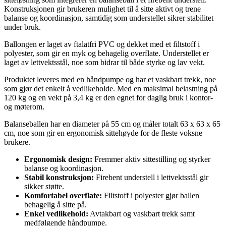
Konstruksjonen gir brukeren mulighet til å sitte aktivt og trene
balanse og koordinasjon, samtidig som understellet sikrer stabilitet
under bruk.
Ballongen er laget av ftalatfri PVC og dekket med et filtstoff i
polyester, som gir en myk og behagelig overflate. Understellet er
laget av lettvektsstål, noe som bidrar til både styrke og lav vekt.
Produktet leveres med en håndpumpe og har et vaskbart trekk, noe
som gjør det enkelt å vedlikeholde. Med en maksimal belastning på
120 kg og en vekt på 3,4 kg er den egnet for daglig bruk i kontor-
og møterom.
Balanseballen har en diameter på 55 cm og måler totalt 63 x 63 x 65
cm, noe som gir en ergonomisk sittehøyde for de fleste voksne
brukere.
Ergonomisk design:
Fremmer aktiv sittestilling og styrker
balanse og koordinasjon.
Stabil konstruksjon:
Firebent understell i lettvektsstål gir
sikker støtte.
Komfortabel overflate:
Filtstoff i polyester gjør ballen
behagelig å sitte på.
Enkel vedlikehold:
Avtakbart og vaskbart trekk samt
medfølgende håndpumpe.