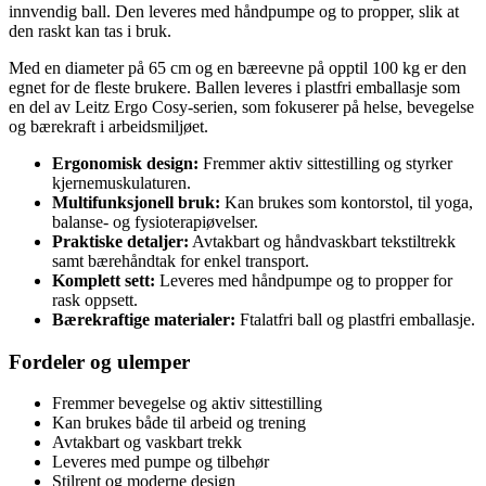
innvendig ball. Den leveres med håndpumpe og to propper, slik at
den raskt kan tas i bruk.
Med en diameter på 65 cm og en bæreevne på opptil 100 kg er den
egnet for de fleste brukere. Ballen leveres i plastfri emballasje som
en del av Leitz Ergo Cosy-serien, som fokuserer på helse, bevegelse
og bærekraft i arbeidsmiljøet.
Ergonomisk design:
Fremmer aktiv sittestilling og styrker
kjernemuskulaturen.
Multifunksjonell bruk:
Kan brukes som kontorstol, til yoga,
balanse- og fysioterapiøvelser.
Praktiske detaljer:
Avtakbart og håndvaskbart tekstiltrekk
samt bærehåndtak for enkel transport.
Komplett sett:
Leveres med håndpumpe og to propper for
rask oppsett.
Bærekraftige materialer:
Ftalatfri ball og plastfri emballasje.
Fordeler og ulemper
Fremmer bevegelse og aktiv sittestilling
Kan brukes både til arbeid og trening
Avtakbart og vaskbart trekk
Leveres med pumpe og tilbehør
Stilrent og moderne design