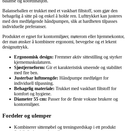
balanse og koordinasjon.
Balanseballen er trukket med et vaskbart filtstoff, som gjør den
behagelig å sitte på og enkel å holde ren. Lufttrykket kan justeres
med den medfølgende håndpumpen, slik at hardheten tilpasses
individuelle preferanser.
Produktet er egnet for kontormiljøer, møterom eller hjemmekontor,
der man ønsker å kombinere ergonomi, bevegelse og et lekent
designuttrykk.
Ergonomisk design:
Fremmer aktiv sittestilling og styrker
kjernemuskulaturen.
Sjøstjerneform:
Gir et karakteristisk utseende og stabilitet
med fire ben.
Justerbar luftmengde:
Håndpumpe medfølger for
individuell tilpasning.
Behagelig materiale:
Trukket med vaskbart filtstoff for
komfort og hygiene.
Diameter 55 cm:
Passer for de fleste voksne brukere og
kontormiljøer.
Fordeler og ulemper
Kombinerer sittemøbel og treningsredskap i ett produkt