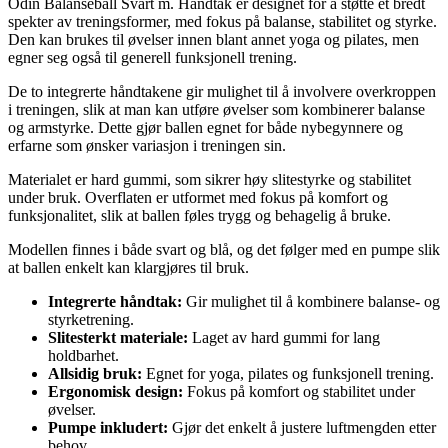
Odin Balanseball Svart m. Håndtak er designet for å støtte et bredt
spekter av treningsformer, med fokus på balanse, stabilitet og styrke.
Den kan brukes til øvelser innen blant annet yoga og pilates, men
egner seg også til generell funksjonell trening.
De to integrerte håndtakene gir mulighet til å involvere overkroppen
i treningen, slik at man kan utføre øvelser som kombinerer balanse
og armstyrke. Dette gjør ballen egnet for både nybegynnere og
erfarne som ønsker variasjon i treningen sin.
Materialet er hard gummi, som sikrer høy slitestyrke og stabilitet
under bruk. Overflaten er utformet med fokus på komfort og
funksjonalitet, slik at ballen føles trygg og behagelig å bruke.
Modellen finnes i både svart og blå, og det følger med en pumpe slik
at ballen enkelt kan klargjøres til bruk.
Integrerte håndtak:
Gir mulighet til å kombinere balanse- og
styrketrening.
Slitesterkt materiale:
Laget av hard gummi for lang
holdbarhet.
Allsidig bruk:
Egnet for yoga, pilates og funksjonell trening.
Ergonomisk design:
Fokus på komfort og stabilitet under
øvelser.
Pumpe inkludert:
Gjør det enkelt å justere luftmengden etter
behov.