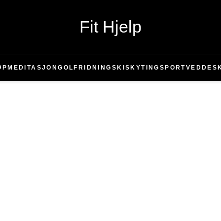
Fit Hjelp
ØP
MEDITASJON
GOLF
RIDNING
SKI
SKYTING
SPORT
VEDDE
S