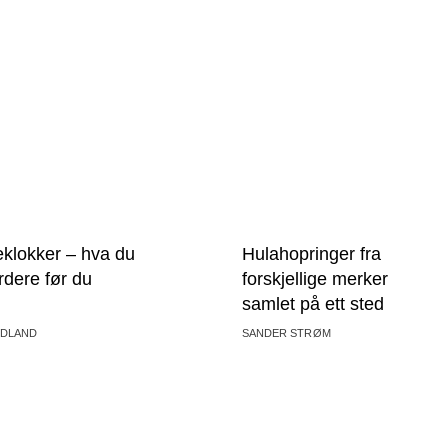
klokker – hva du
Hulahopringer fra
rdere før du
forskjellige merker
samlet på ett sted
YDLAND
SANDER STRØM