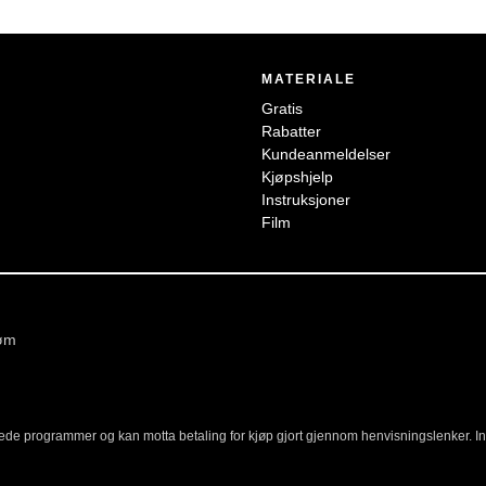
MATERIALE
Gratis
Rabatter
Kundeanmeldelser
Kjøpshjelp
Instruksjoner
Film
øm
yttede programmer og kan motta betaling for kjøp gjort gjennom henvisningslenker. I