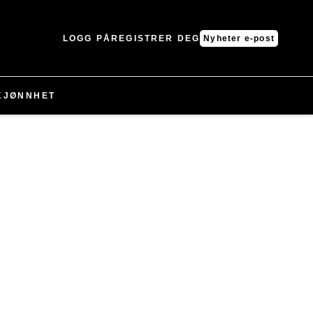
LOGG PÅ
REGISTRER DEG
Nyheter e-post
KJØNNHET