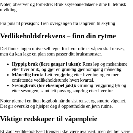
Noter, observer og forbedre: Bruk skytebanedataene dine til teknisk
utvikling
Fra puls til presisjon: Tren overgangen fra langrenn til skyting
Vedlikeholdsfrekvens – finn din rytme
Det finnes ingen universell regel for hvor ofte et våpen skal renses,
men du kan lage en plan som passer ditt bruksmønster.
Hyppig bruk (flere ganger i uken):
Rens løp og mekanisme
etter hver bruk, og gjør en grundig gjennomgang månedlig.
Månedlig bruk:
Lett rengjøring etter hver tur, og en mer
omfattende vedlikeholdsrunde hvert kvartal.
Sesongbruk (for eksempel jakt):
Grundig rengjøring før og
etter sesongen, samt lett puss og smøring etter hver tur.
Noter gjerne i en liten loggbok når du sist renset og smurte våpenet.
Det gir oversikt og hjelper deg å opprettholde en jevn rutine.
Viktige redskaper til våpenpleie
Et godt vedlikeholdssett trenger ikke være avansert, men det bør være