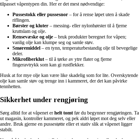
tilpasset våpentypen din. Her er det mest nødvendige:
Pussestokk eller pussesnor
– for å rense løpet uten å skade
riflingen.
Børster og kluter
– messing- eller nylonbørster til å fjerne
kruttslam og olje.
Rensevæske og olje
– bruk produkter beregnet for våpen;
vanlig olje kan klumpe seg og samle støv.
Smøremiddel
– en tynn, temperaturbestandig olje til bevegelige
deler.
Mikrofiberklut
– til å tørke av ytre flater og fjerne
fingeravtrykk som kan gi rustflekker.
Husk at for mye olje kan være like skadelig som for lite. Overskytende
olje kan samle støv og trenge inn i kammeret, der det kan påvirke
tennhetten.
Sikkerhet under rengjøring
Sørg alltid for at våpenet er
helt tomt
før du begynner rengjøringen. Ta
ut magasin, kontroller kammeret, og pek aldri løpet mot deg selv eller
andre. Bruk gjerne en pussestøtte eller et stativ slik at våpenet ligger
stabilt.