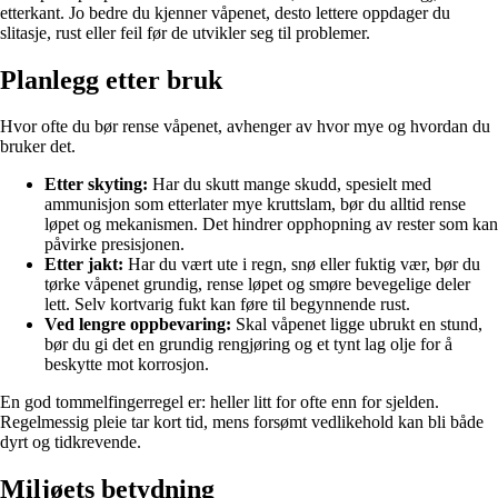
etterkant. Jo bedre du kjenner våpenet, desto lettere oppdager du
slitasje, rust eller feil før de utvikler seg til problemer.
Planlegg etter bruk
Hvor ofte du bør rense våpenet, avhenger av hvor mye og hvordan du
bruker det.
Etter skyting:
Har du skutt mange skudd, spesielt med
ammunisjon som etterlater mye kruttslam, bør du alltid rense
løpet og mekanismen. Det hindrer opphopning av rester som kan
påvirke presisjonen.
Etter jakt:
Har du vært ute i regn, snø eller fuktig vær, bør du
tørke våpenet grundig, rense løpet og smøre bevegelige deler
lett. Selv kortvarig fukt kan føre til begynnende rust.
Ved lengre oppbevaring:
Skal våpenet ligge ubrukt en stund,
bør du gi det en grundig rengjøring og et tynt lag olje for å
beskytte mot korrosjon.
En god tommelfingerregel er: heller litt for ofte enn for sjelden.
Regelmessig pleie tar kort tid, mens forsømt vedlikehold kan bli både
dyrt og tidkrevende.
Miljøets betydning