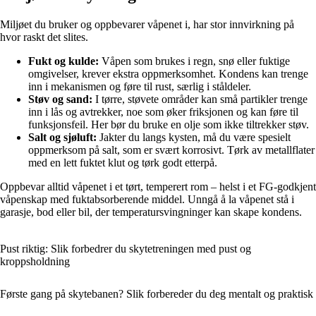
Miljøet du bruker og oppbevarer våpenet i, har stor innvirkning på
hvor raskt det slites.
Fukt og kulde:
Våpen som brukes i regn, snø eller fuktige
omgivelser, krever ekstra oppmerksomhet. Kondens kan trenge
inn i mekanismen og føre til rust, særlig i ståldeler.
Støv og sand:
I tørre, støvete områder kan små partikler trenge
inn i lås og avtrekker, noe som øker friksjonen og kan føre til
funksjonsfeil. Her bør du bruke en olje som ikke tiltrekker støv.
Salt og sjøluft:
Jakter du langs kysten, må du være spesielt
oppmerksom på salt, som er svært korrosivt. Tørk av metallflater
med en lett fuktet klut og tørk godt etterpå.
Oppbevar alltid våpenet i et tørt, temperert rom – helst i et FG-godkjent
våpenskap med fuktabsorberende middel. Unngå å la våpenet stå i
garasje, bod eller bil, der temperatursvingninger kan skape kondens.
Pust riktig: Slik forbedrer du skyte­treningen med pust og
kroppsholdning
Første gang på skytebanen? Slik forbereder du deg mentalt og praktisk