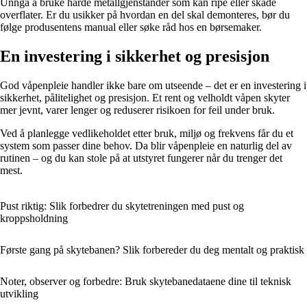
Unngå å bruke harde metallgjenstander som kan ripe eller skade
overflater. Er du usikker på hvordan en del skal demonteres, bør du
følge produsentens manual eller søke råd hos en børsemaker.
En investering i sikkerhet og presisjon
God våpenpleie handler ikke bare om utseende – det er en investering i
sikkerhet, pålitelighet og presisjon. Et rent og velholdt våpen skyter
mer jevnt, varer lenger og reduserer risikoen for feil under bruk.
Ved å planlegge vedlikeholdet etter bruk, miljø og frekvens får du et
system som passer dine behov. Da blir våpenpleie en naturlig del av
rutinen – og du kan stole på at utstyret fungerer når du trenger det
mest.
Pust riktig: Slik forbedrer du skyte­treningen med pust og
kroppsholdning
Første gang på skytebanen? Slik forbereder du deg mentalt og praktisk
Noter, observer og forbedre: Bruk skytebanedataene dine til teknisk
utvikling