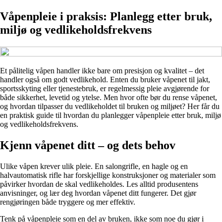
Våpenpleie i praksis: Planlegg etter bruk,
miljø og vedlikeholdsfrekvens
Et pålitelig våpen handler ikke bare om presisjon og kvalitet – det
handler også om godt vedlikehold. Enten du bruker våpenet til jakt,
sportsskyting eller tjenestebruk, er regelmessig pleie avgjørende for
både sikkerhet, levetid og ytelse. Men hvor ofte bør du rense våpenet,
og hvordan tilpasser du vedlikeholdet til bruken og miljøet? Her får du
en praktisk guide til hvordan du planlegger våpenpleie etter bruk, miljø
og vedlikeholdsfrekvens.
Kjenn våpenet ditt – og dets behov
Ulike våpen krever ulik pleie. En salongrifle, en hagle og en
halvautomatisk rifle har forskjellige konstruksjoner og materialer som
påvirker hvordan de skal vedlikeholdes. Les alltid produsentens
anvisninger, og lær deg hvordan våpenet ditt fungerer. Det gjør
rengjøringen både tryggere og mer effektiv.
Tenk på våpenpleie som en del av bruken, ikke som noe du gjør i