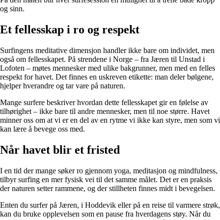
og sinn.
Et fellesskap i ro og respekt
Surfingens meditative dimensjon handler ikke bare om individet, men
også om fellesskapet. På strendene i Norge – fra Jæren til Unstad i
Lofoten – møtes mennesker med ulike bakgrunner, men med en felles
respekt for havet. Det finnes en uskreven etikette: man deler bølgene,
hjelper hverandre og tar vare på naturen.
Mange surfere beskriver hvordan dette fellesskapet gir en følelse av
tilhørighet – ikke bare til andre mennesker, men til noe større. Havet
minner oss om at vi er en del av en rytme vi ikke kan styre, men som vi
kan lære å bevege oss med.
Når havet blir et fristed
I en tid der mange søker ro gjennom yoga, meditasjon og mindfulness,
tilbyr surfing en mer fysisk vei til det samme målet. Det er en praksis
der naturen setter rammene, og der stillheten finnes midt i bevegelsen.
Enten du surfer på Jæren, i Hoddevik eller på en reise til varmere strøk,
kan du bruke opplevelsen som en pause fra hverdagens støy. Når du