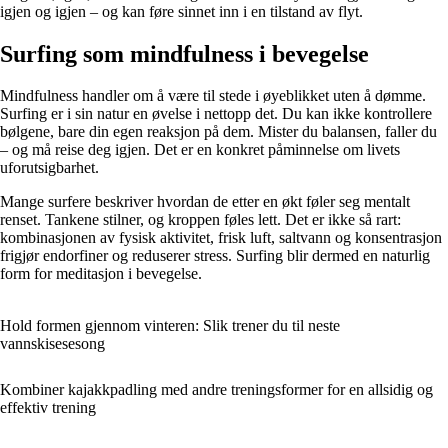
igjen og igjen – og kan føre sinnet inn i en tilstand av flyt.
Surfing som mindfulness i bevegelse
Mindfulness handler om å være til stede i øyeblikket uten å dømme.
Surfing er i sin natur en øvelse i nettopp det. Du kan ikke kontrollere
bølgene, bare din egen reaksjon på dem. Mister du balansen, faller du
– og må reise deg igjen. Det er en konkret påminnelse om livets
uforutsigbarhet.
Mange surfere beskriver hvordan de etter en økt føler seg mentalt
renset. Tankene stilner, og kroppen føles lett. Det er ikke så rart:
kombinasjonen av fysisk aktivitet, frisk luft, saltvann og konsentrasjon
frigjør endorfiner og reduserer stress. Surfing blir dermed en naturlig
form for meditasjon i bevegelse.
Hold formen gjennom vinteren: Slik trener du til neste
vannskisesesong
Kombiner kajakkpadling med andre treningsformer for en allsidig og
effektiv trening