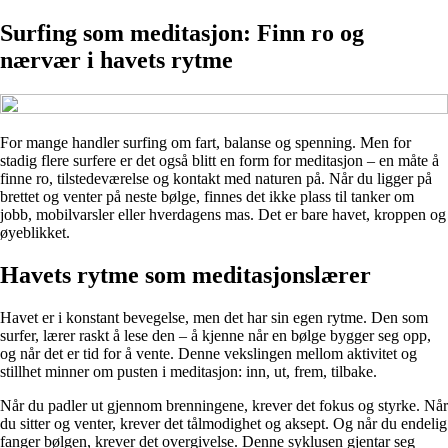
Surfing som meditasjon: Finn ro og
nærvær i havets rytme
For mange handler surfing om fart, balanse og spenning. Men for
stadig flere surfere er det også blitt en form for meditasjon – en måte å
finne ro, tilstedeværelse og kontakt med naturen på. Når du ligger på
brettet og venter på neste bølge, finnes det ikke plass til tanker om
jobb, mobilvarsler eller hverdagens mas. Det er bare havet, kroppen og
øyeblikket.
Havets rytme som meditasjonslærer
Havet er i konstant bevegelse, men det har sin egen rytme. Den som
surfer, lærer raskt å lese den – å kjenne når en bølge bygger seg opp,
og når det er tid for å vente. Denne vekslingen mellom aktivitet og
stillhet minner om pusten i meditasjon: inn, ut, frem, tilbake.
Når du padler ut gjennom brenningene, krever det fokus og styrke. Når
du sitter og venter, krever det tålmodighet og aksept. Og når du endelig
fanger bølgen, krever det overgivelse. Denne syklusen gjentar seg