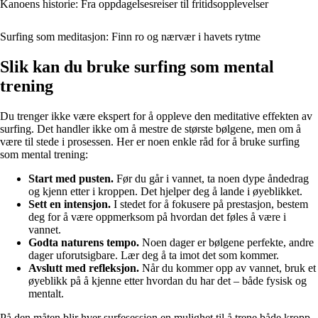
Kanoens historie: Fra oppdagelsesreiser til fritidsopplevelser
Surfing som meditasjon: Finn ro og nærvær i havets rytme
Slik kan du bruke surfing som mental
trening
Du trenger ikke være ekspert for å oppleve den meditative effekten av
surfing. Det handler ikke om å mestre de største bølgene, men om å
være til stede i prosessen. Her er noen enkle råd for å bruke surfing
som mental trening:
Start med pusten.
Før du går i vannet, ta noen dype åndedrag
og kjenn etter i kroppen. Det hjelper deg å lande i øyeblikket.
Sett en intensjon.
I stedet for å fokusere på prestasjon, bestem
deg for å være oppmerksom på hvordan det føles å være i
vannet.
Godta naturens tempo.
Noen dager er bølgene perfekte, andre
dager uforutsigbare. Lær deg å ta imot det som kommer.
Avslutt med refleksjon.
Når du kommer opp av vannet, bruk et
øyeblikk på å kjenne etter hvordan du har det – både fysisk og
mentalt.
På den måten blir hver surfesession en mulighet til å trene både kropp