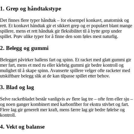
1. Grep og håndtakstype
Det finnes flere typer håndtak – for eksempel konkavt, anatomisk og
rett. Et konkavt håndtak gir et sikkert grep og er populært blant mange
spillere, mens et rett håndtak gir fleksibilitet til å bytte grep under
spillet. Prøv ulike typer for å finne den som føles mest naturlig.
2. Belegg og gummi
Belegget påvirker ballens fart og spinn. Et racket med glatt gummi gir
mer fart, mens et med ru eller klebrig gummi gir bedre kontroll og
mulighet til å skape spinn. Avanserte spillere velger ofte racketer med
utskiftbare belegg slik at de kan tilpasse spillet etter behov.
3. Blad og lag
Selve racketbladet består vanligvis av flere lag tre – ofte fem eller sju –
og noen ganger kombinert med karbonfiber for ekstra stivhet og fart.
Flere lag gir generelt mer kraft, mens færre lag gir bedre følelse og
kontroll.
4. Vekt og balanse