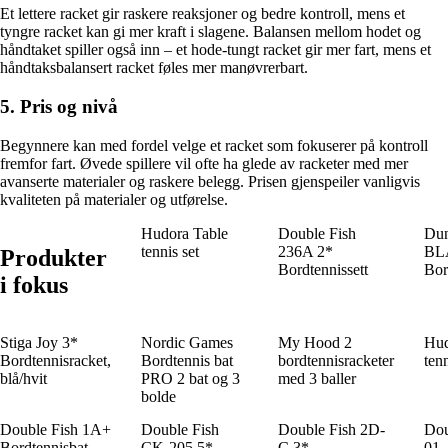
Et lettere racket gir raskere reaksjoner og bedre kontroll, mens et
tyngre racket kan gi mer kraft i slagene. Balansen mellom hodet og
håndtaket spiller også inn – et hode-tungt racket gir mer fart, mens et
håndtaksbalansert racket føles mer manøvrerbart.
5. Pris og nivå
Begynnere kan med fordel velge et racket som fokuserer på kontroll
fremfor fart. Øvede spillere vil ofte ha glede av racketer med mer
avanserte materialer og raskere belegg. Prisen gjenspeiler vanligvis
kvaliteten på materialer og utførelse.
Hudora Table
Double Fish
Dun
tennis set
236A 2*
BL
Produkter
Bordtennissett
Bor
i fokus
Stiga Joy 3*
Nordic Games
My Hood 2
Hud
Bordtennisracket,
Bordtennis bat
bordtennisracketer
tenn
blå/hvit
PRO 2 bat og 3
med 3 baller
bolde
Double Fish 1A+
Double Fish
Double Fish 2D-
Dou
Bordtennisbat
CK-205 5*
C 3*
01