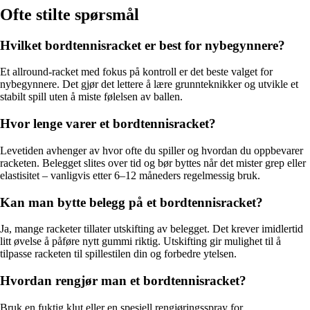
Ofte stilte spørsmål
Hvilket bordtennisracket er best for nybegynnere?
Et allround-racket med fokus på kontroll er det beste valget for
nybegynnere. Det gjør det lettere å lære grunnteknikker og utvikle et
stabilt spill uten å miste følelsen av ballen.
Hvor lenge varer et bordtennisracket?
Levetiden avhenger av hvor ofte du spiller og hvordan du oppbevarer
racketen. Belegget slites over tid og bør byttes når det mister grep eller
elastisitet – vanligvis etter 6–12 måneders regelmessig bruk.
Kan man bytte belegg på et bordtennisracket?
Ja, mange racketer tillater utskifting av belegget. Det krever imidlertid
litt øvelse å påføre nytt gummi riktig. Utskifting gir mulighet til å
tilpasse racketen til spillestilen din og forbedre ytelsen.
Hvordan rengjør man et bordtennisracket?
Bruk en fuktig klut eller en spesiell rengjøringsspray for