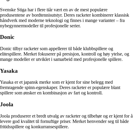
Svenske Stiga har i flere tiår vært en av de mest populære
produsentene av bordtennisutstyr. Deres racketer kombinerer klassisk
håndverk med moderne teknologi og finnes i mange varianter – fra
nybegynnermodeller til profesjonelle serier.
Donic
Donic tilbyr racketer som appellerer til både klubbspillere og
elitespillere. Merket fokuserer på presisjon, kontroll og høy ytelse, og
mange modeller er utviklet i samarbeid med profesjonelle spillere.
Yasaka
Yasaka er et japansk merke som er kjent for sine belegg med
fremragende spinn-egenskaper. Deres racketer er populære blant
spillere som ønsker en kombinasjon av fart og kontroll.
Joola
Joola produserer et bredt utvalg av racketer og tilbehør og er kjent for å
levere god kvalitet til fornuftige priser. Merket henvender seg til både
fritidsspillere og konkurransespillere.