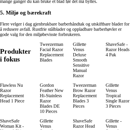
mange ganger du kan bruke et blad før det må byttes.
5. Miljø og bærekraft
Flere velger i dag gjenbrukbare barberhåndtak og utskiftbare blader for
å redusere avfall. Rustfrie stålblader og oppladbare barberhøvler er
gode valg for den miljøbevisste forbrukeren.
Tweezerman
Gillette
ShaveSafe -
Facial Razor
Venus
Razor Heads
Produkter
Replacement
Deluxe
4 Pak
i fokus
Blades
Smooth
Sensitive
Manual
Razor
Flawless Nu
Gordon
Tweezerman
Gillette
Razor
Feather New
Brow Razor
Venus
Replacement
Hi-Stainless
Replacement
Tropical
Head 1 Piece
Razor
Blades 3
Single Razor
Blades DE
Pieces
3 Pieces
10 Pieces
ShaveSafe
Gillette
ShaveSafe
Gillette -
Woman Kit -
Venus
Razor Head
Venus