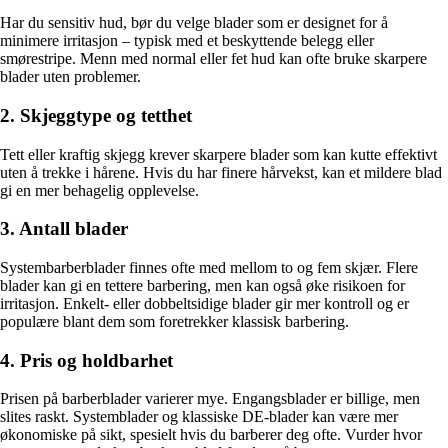
Har du sensitiv hud, bør du velge blader som er designet for å
minimere irritasjon – typisk med et beskyttende belegg eller
smørestripe. Menn med normal eller fet hud kan ofte bruke skarpere
blader uten problemer.
2. Skjeggtype og tetthet
Tett eller kraftig skjegg krever skarpere blader som kan kutte effektivt
uten å trekke i hårene. Hvis du har finere hårvekst, kan et mildere blad
gi en mer behagelig opplevelse.
3. Antall blader
Systembarberblader finnes ofte med mellom to og fem skjær. Flere
blader kan gi en tettere barbering, men kan også øke risikoen for
irritasjon. Enkelt- eller dobbeltsidige blader gir mer kontroll og er
populære blant dem som foretrekker klassisk barbering.
4. Pris og holdbarhet
Prisen på barberblader varierer mye. Engangsblader er billige, men
slites raskt. Systemblader og klassiske DE-blader kan være mer
økonomiske på sikt, spesielt hvis du barberer deg ofte. Vurder hvor