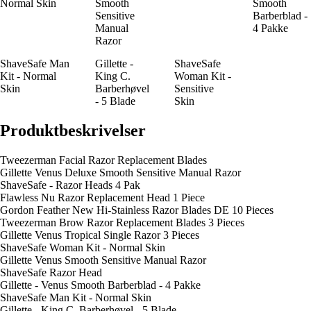
Normal Skin
Smooth
Smooth
Sensitive
Barberblad -
Manual
4 Pakke
Razor
ShaveSafe Man
Gillette -
ShaveSafe
Kit - Normal
King C.
Woman Kit -
Skin
Barberhøvel
Sensitive
- 5 Blade
Skin
Produktbeskrivelser
Tweezerman Facial Razor Replacement Blades
Gillette Venus Deluxe Smooth Sensitive Manual Razor
ShaveSafe - Razor Heads 4 Pak
Flawless Nu Razor Replacement Head 1 Piece
Gordon Feather New Hi-Stainless Razor Blades DE 10 Pieces
Tweezerman Brow Razor Replacement Blades 3 Pieces
Gillette Venus Tropical Single Razor 3 Pieces
ShaveSafe Woman Kit - Normal Skin
Gillette Venus Smooth Sensitive Manual Razor
ShaveSafe Razor Head
Gillette - Venus Smooth Barberblad - 4 Pakke
ShaveSafe Man Kit - Normal Skin
Gillette - King C. Barberhøvel - 5 Blade