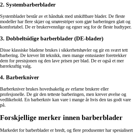
2. Systembarberblader
Systemblader består av et håndtak med utskiftbare blader. De fleste
modeller har flere skjær og smørestriper som gjør barberingen glatt og
komfortabel. De er brukervennlige og egner seg for de fleste hudtyper.
3. Dobbeltsidige barberblader (DE-blader)
Disse klassiske bladene brukes i sikkerhetshøvler og gir en svært tett
barbering. De krever litt teknikk, men mange entusiaster foretrekker
dem for presisjonen og den lave prisen per blad. De er også et mer
bærekraftig valg.
4. Barberkniver
Barberkniver brukes hovedsakelig av erfarne brukere eller
profesjonelle. De gir den tetteste barberingen, men krever øvelse og
vedlikehold. En barberkniv kan vare i mange år hvis den tas godt vare
på.
Forskjellige merker innen barberblader
Markedet for barberblader er bredt, og flere produsenter har spesialisert